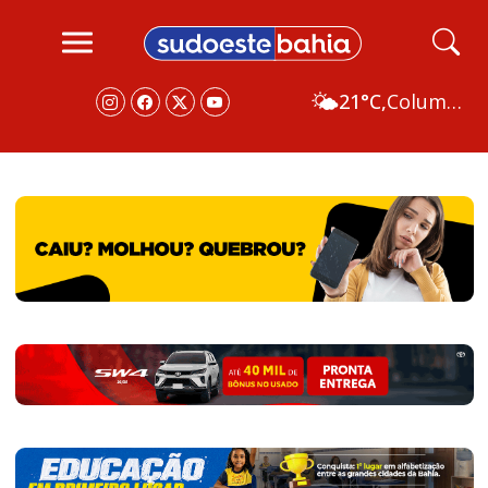
🌤️
21°C,
Columbus