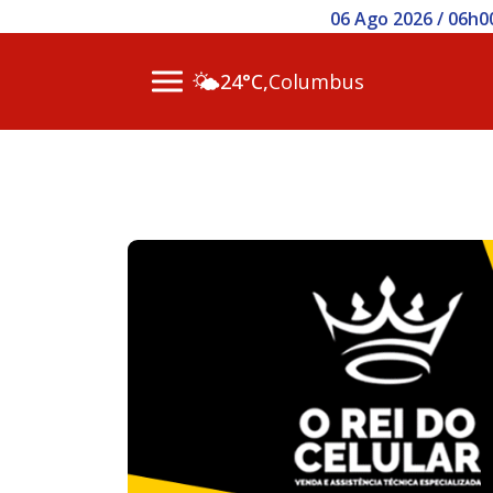
06 Ago 2026 / 06h00 - S
🌤️
24°C,
Columbus