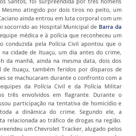
dos Santos, foi surpreendida por três homens
 Mesmo atingido por dois tiros no peito, um
Caciano ainda entrou em luta corporal com um
foi socorrido ao Hospital Municipal de
Barra da
à equipe médica e à polícia que reconheceu um
o conduzida pela Polícia Civil apontou que o
 na cidade de Ituaçu, um dia antes do crime,
 3h da manhã, ainda na mesma data, dois dos
l de Ituaçu, também feridos por disparos de
 eles se machucaram durante o confronto com a
equipes da Polícia Civil e da Polícia Militar
 três envolvidos em flagrante. Durante o
ssou participação na tentativa de homicídio e
toda a dinâmica do crime. Segundo ele, a
a relacionada ao tráfico de drogas na região.
preendeu um Chevrolet Tracker, alugado pelos