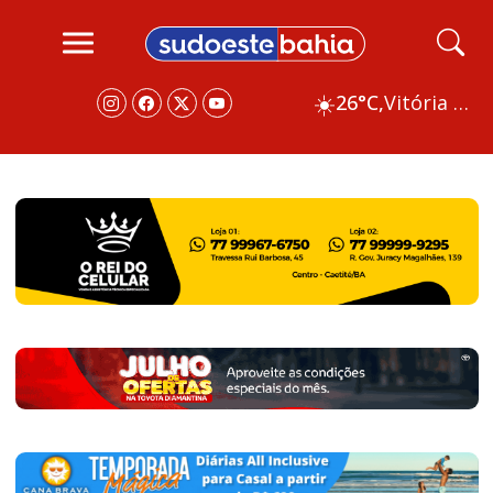
☀️
26°C,
Vitória da Conquista