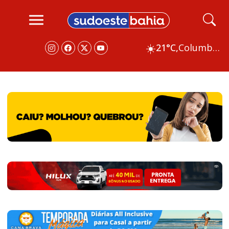
☀️
21°C,
Columbus