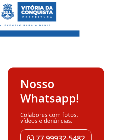
Nosso
Whatsapp!
Colabores com fotos,
vídeos e denúncias.
77 99932-5482