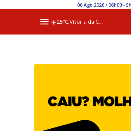
06 Ago 2026 / 06h00 - S
☀️
25°C,
Vitória da Conq…