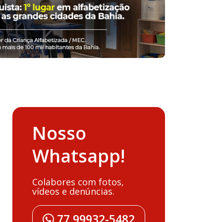
Nosso
Whatsapp!
Colabores com fotos,
vídeos e denúncias.
77 99932-5482