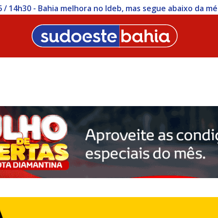
ições para concurso da Polícia Civil da Bahia começam nesta