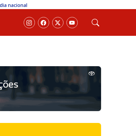
 sexta; veja como participar