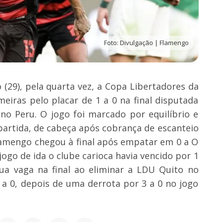
Foto: Divulgação | Flamengo
(29), pela quarta vez, a Copa Libertadores da
eiras pelo placar de 1 a 0 na final disputada
o Peru. O jogo foi marcado por equilíbrio e
partida, de cabeça após cobrança de escanteio
amengo chegou à final após empatar em 0 a O
ogo de ida o clube carioca havia vencido por 1
sua vaga na final ao eliminar a LDU Quito no
 a 0, depois de uma derrota por 3 a 0 no jogo