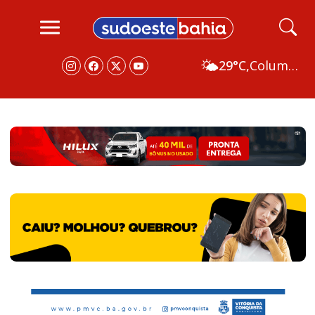
🌤️
29°C,
Columbus