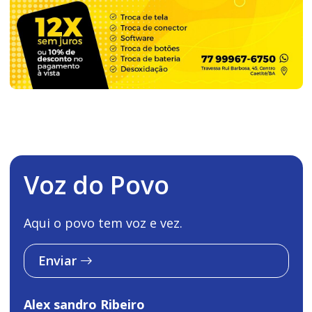
Voz do Povo
Aqui o povo tem voz e vez.
Enviar
Alex sandro Ribeiro