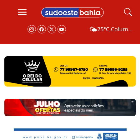
🌤️
25°C,
Columbus