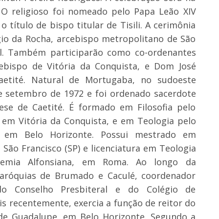
 O religioso foi nomeado pelo Papa Leão XIV
 título de bispo titular de Tisili. A cerimônia
gio da Rocha, arcebispo metropolitano de São
il. Também participarão como co-ordenantes
bispo de Vitória da Conquista, e Dom José
aetité. Natural de Mortugaba, no sudoeste
e setembro de 1972 e foi ordenado sacerdote
se de Caetité. É formado em Filosofia pelo
, em Vitória da Conquista, e em Teologia pelo
, em Belo Horizonte. Possui mestrado em
São Francisco (SP) e licenciatura em Teologia
cademia Alfonsiana, em Roma. Ao longo da
aróquias de Brumado e Caculé, coordenador
o Conselho Presbiteral e do Colégio de
is recentemente, exercia a função de reitor do
de Guadalupe, em Belo Horizonte. Segundo a