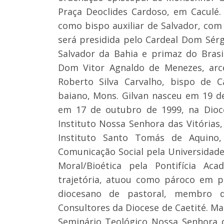
Praça Deoclides Cardoso, em Caculé.
como bispo auxiliar de Salvador, com o
será presidida pelo Cardeal Dom Sér
Salvador da Bahia e primaz do Bras
Dom Vitor Agnaldo de Menezes, arce
Roberto Silva Carvalho, bispo de C
baiano, Mons. Gilvan nasceu em 19 d
em 17 de outubro de 1999, na Dioce
Instituto Nossa Senhora das Vitórias
Instituto Santo Tomás de Aquino
Comunicação Social pela Universidade 
Moral/Bioética pela Pontifícia A
trajetória, atuou como pároco em p
diocesano de pastoral, membro d
Consultores da Diocese de Caetité. Ma
Seminário Teológico Nossa Senhora 