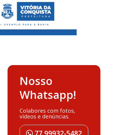
Nosso
Whatsapp!
Colabores com fotos,
vídeos e denúncias.
77 99932-5482