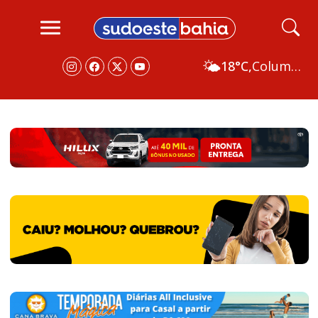
🌤️
18°C,
Columbus