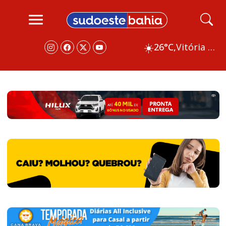
☀️
26°C,
Vitória da Conquista