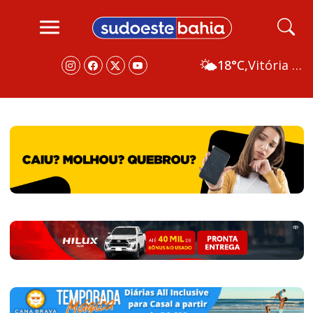
🌤️
18°C,
Vitória da Conquista