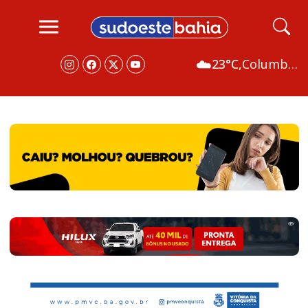
☁️
23°C,
Columbus