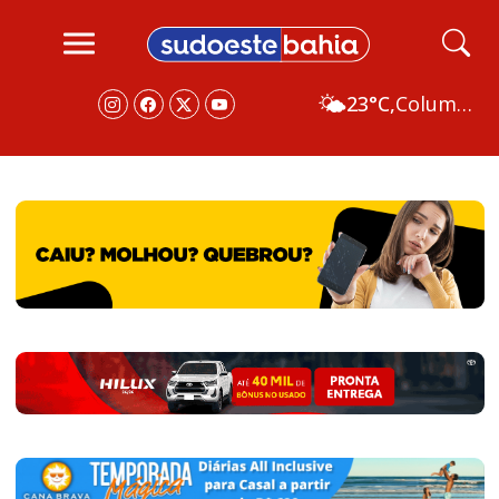
🌤️
23°C,
Columbus