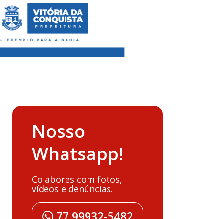
Nosso
Whatsapp!
Colabores com fotos,
vídeos e denúncias.
77 99932-5482