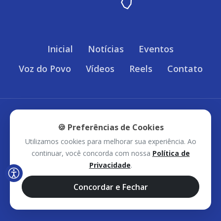
Inicial
Notícias
Eventos
Voz do Povo
Vídeos
Reels
Contato
Política de Privacidade
🍪 Preferências de Cookies
Utilizamos cookies para melhorar sua experiência. Ao
Sudoeste Bahia © 2026 - Todos os direitos
continuar, você concorda com nossa
Política de
Privacidade
.
reservados.
Concordar e Fechar