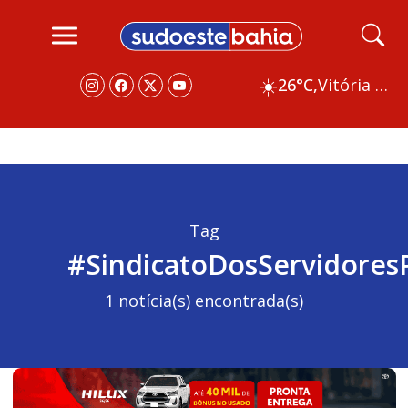
☀️
26°C,
Vitória da Conquista
Tag
#SindicatoDosServidores
1 notícia(s) encontrada(s)