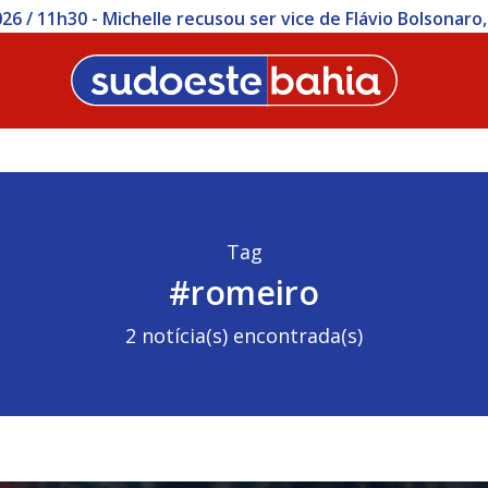
0 - Pescadores quilombolas viram réus no MP por quatro p
Tag
#romeiro
2 notícia(s) encontrada(s)