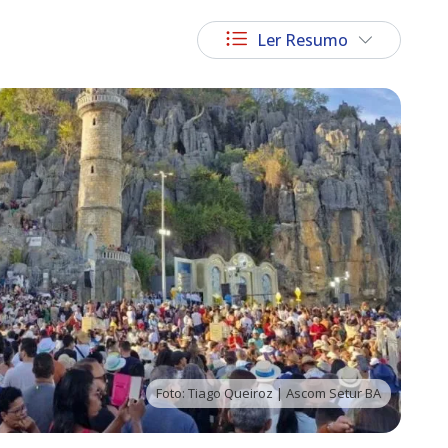
Ler Resumo
Foto: Tiago Queiroz | Ascom Setur BA