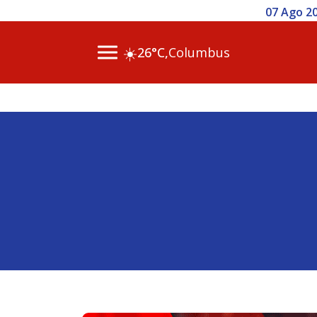
07 Ago 2026 / 11h0
☀️
26°C,
Columbus