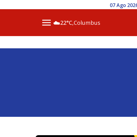
07 Ago 2026 / 14h00 - Inscr
☁️
22°C,
Columbus