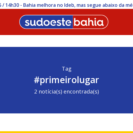
ições para concurso da Polícia Civil da Bahia começam nesta
Tag
#primeirolugar
2 notícia(s) encontrada(s)