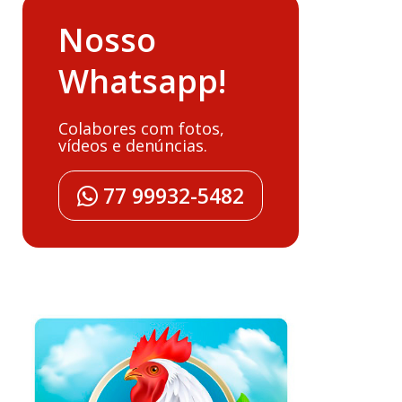
Nosso
Whatsapp!
Colabores com fotos,
vídeos e denúncias.
77 99932-5482