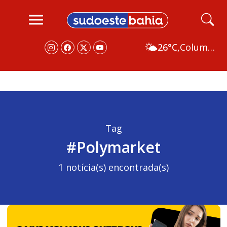
🌤️
26°C,
Columbus
Tag
#Polymarket
1 notícia(s) encontrada(s)