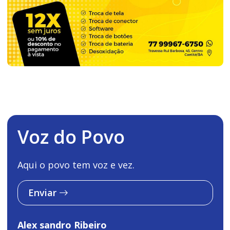
Voz do Povo
Aqui o povo tem voz e vez.
Enviar
Alex sandro Ribeiro