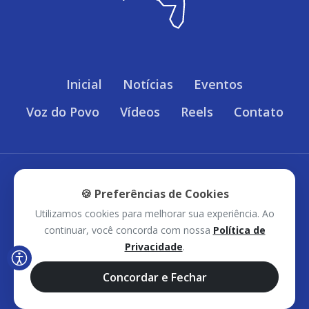
Inicial
Notícias
Eventos
Voz do Povo
Vídeos
Reels
Contato
Política de Privacidade
🍪 Preferências de Cookies
Utilizamos cookies para melhorar sua experiência. Ao
Sudoeste Bahia © 2026 - Todos os direitos
continuar, você concorda com nossa
Política de
Privacidade
.
reservados.
Concordar e Fechar