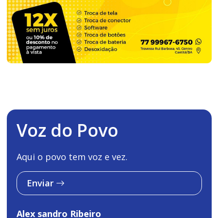
Voz do Povo
Aqui o povo tem voz e vez.
Enviar
Alex sandro Ribeiro