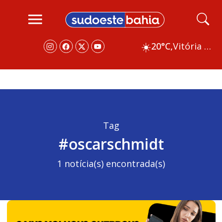
☀️
20°C,
Vitória da Conquista
Tag
#oscarschmidt
1 notícia(s) encontrada(s)