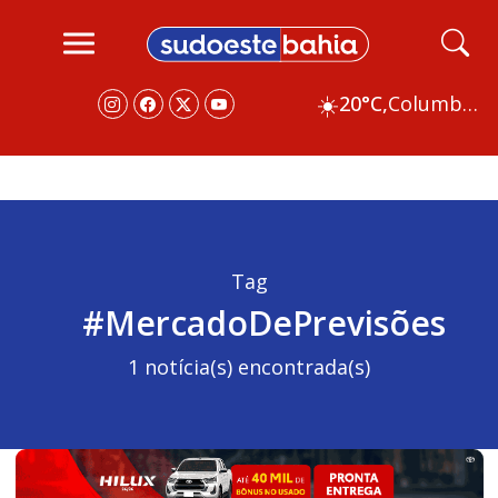
☀️
20°C,
Columbus
Tag
#MercadoDePrevisões
1 notícia(s) encontrada(s)