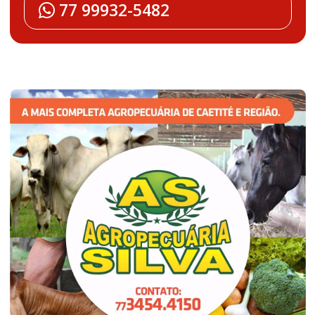
77 99932-5482