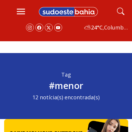
⛅
24°C,
Columbus
Tag
#menor
12 notícia(s) encontrada(s)