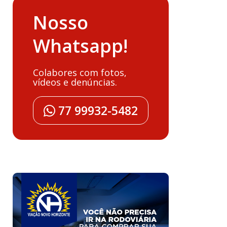
Nosso
Whatsapp!
Colabores com fotos,
vídeos e denúncias.
77 99932-5482