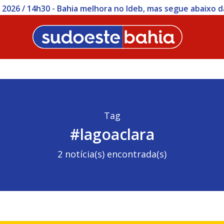
 / 14h30 - Bahia melhora no Ideb, mas segue abaixo da mé
Tag
#lagoaclara
2 notícia(s) encontrada(s)