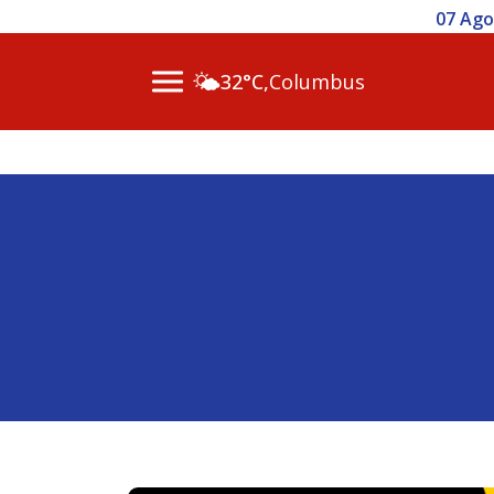
07 Ago 2026
🌤️
32°C,
Columbus