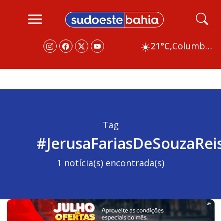
☀️
21°C,
Columbus
Tag
#JerusaFariasDeSouzaRei
1 notícia(s) encontrada(s)