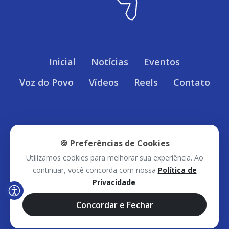
Inicial
Notícias
Eventos
Voz do Povo
Vídeos
Reels
Contato
Política de Privacidade
🍪 Preferências de Cookies
Utilizamos cookies para melhorar sua experiência. Ao
Sudoeste Bahia © 2026 - Todos os direitos
continuar, você concorda com nossa
Política de
Privacidade
.
reservados.
Concordar e Fechar