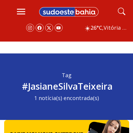
☀️
26°C,
Vitória da Conquista
Tag
#JasianeSilvaTeixeira
1 notícia(s) encontrada(s)