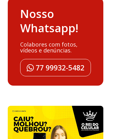
Nosso
Whatsapp!
Colabores com fotos,
vídeos e denúncias.
77 99932-5482