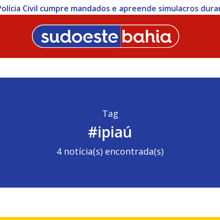
 Civil cumpre mandados e apreende simulacros durante op
Tag
#ipiaú
4 notícia(s) encontrada(s)