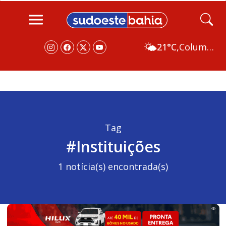
🌤️
21°C,
Columbus
Tag
#Instituições
1 notícia(s) encontrada(s)