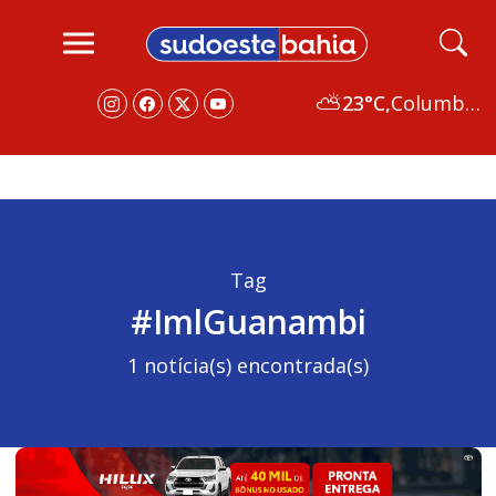
⛅
23°C,
Columbus
Tag
#ImlGuanambi
1 notícia(s) encontrada(s)