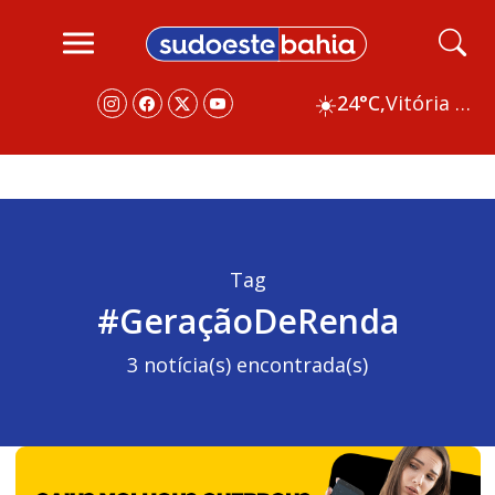
☀️
24°C,
Vitória da Conquista
Tag
#GeraçãoDeRenda
3 notícia(s) encontrada(s)