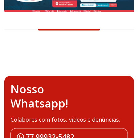
Nosso
Whatsapp!
Colabores com fotos, vídeos e denúncias.
77 99932-5482