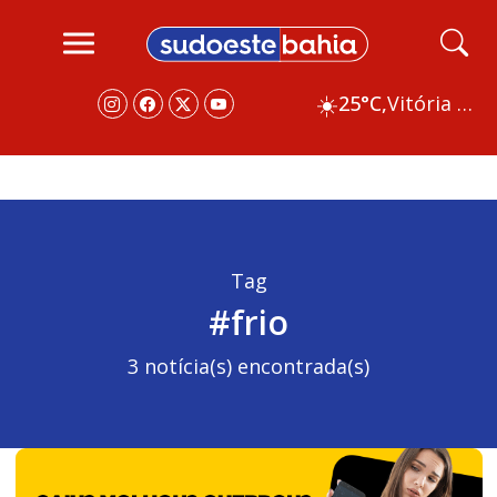
☀️
25°C,
Vitória da Conquista
Tag
#frio
3 notícia(s) encontrada(s)