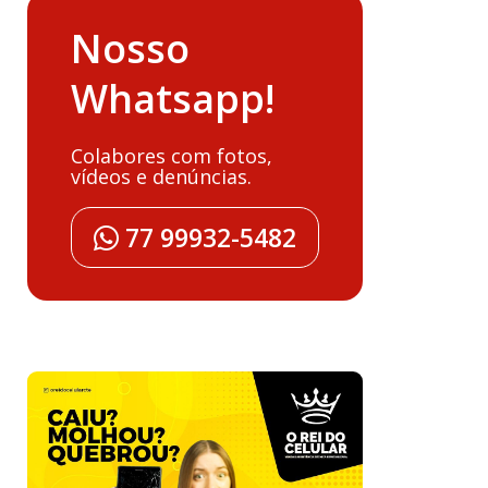
Nosso
Whatsapp!
Colabores com fotos,
vídeos e denúncias.
77 99932-5482