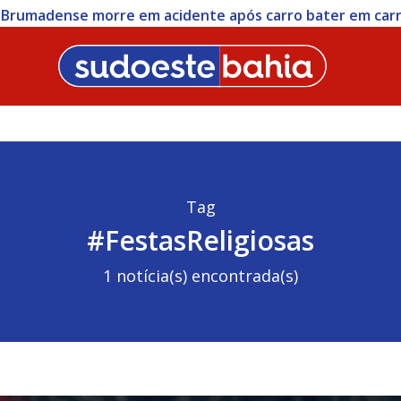
- Brumadense morre em acidente após carro bater em car
Tag
#FestasReligiosas
1 notícia(s) encontrada(s)