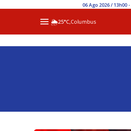
06 Ago 2026 / 13h00 
🌦
25°C,
Columbus