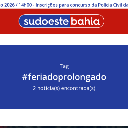
ições para concurso da Polícia Civil da Bahia começam nesta
Tag
#feriadoprolongado
2 notícia(s) encontrada(s)