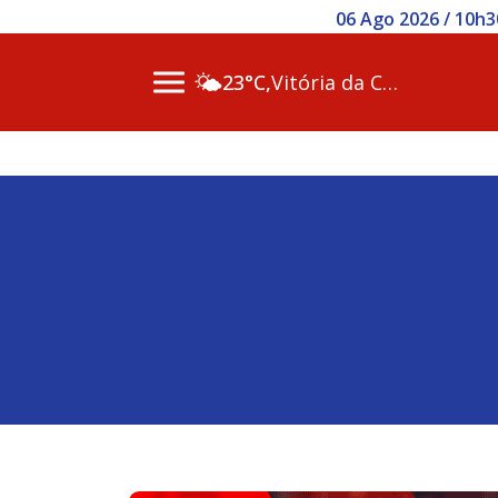
06 Ago 2026 / 10h3
🌤️
23°C,
Vitória da Conq…