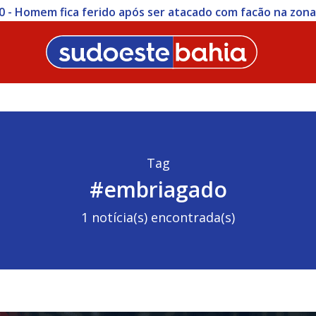
0 - Homem fica ferido após ser atacado com facão na zon
Tag
#embriagado
1 notícia(s) encontrada(s)