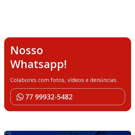
Nosso
Whatsapp!
Colabores com fotos, vídeos e denúncias.
77 99932-5482