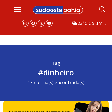
🌤️
23°C,
Columbus
Tag
#dinheiro
17 notícia(s) encontrada(s)