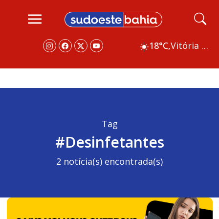
☀️
18°C,
Vitória da Conquista
Tag
#Desinfetantes
2 notícia(s) encontrada(s)