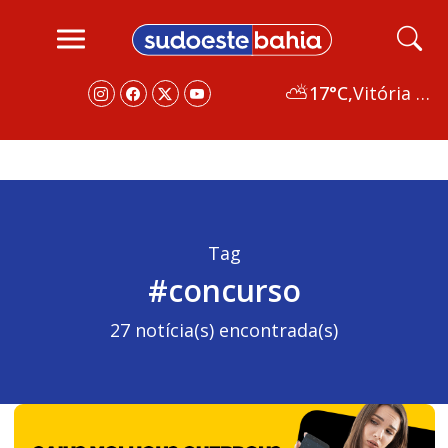
⛅
17°C,
Vitória da Conquista
Tag
#concurso
27 notícia(s) encontrada(s)