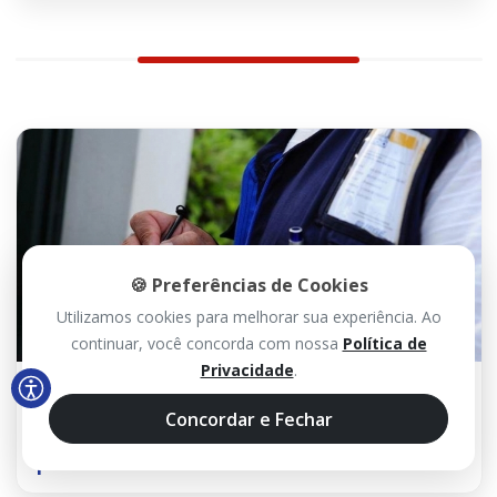
🍪 Preferências de Cookies
Utilizamos cookies para melhorar sua experiência. Ao
continuar, você concorda com nossa
Política de
Privacidade
.
18 FEV 2021 / 21H00
IBGE abre concurso para 14 mil vagas
Concordar e Fechar
temporárias na Bahia; há 5 vagas disponíveis
para Caetité