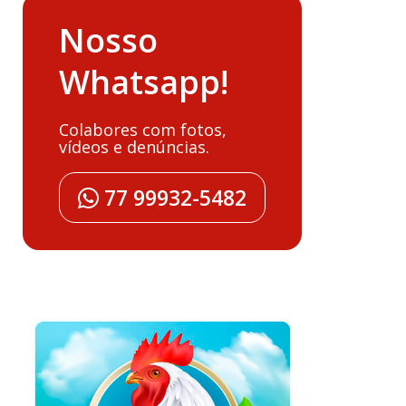
Nosso
Whatsapp!
Colabores com fotos,
vídeos e denúncias.
77 99932-5482