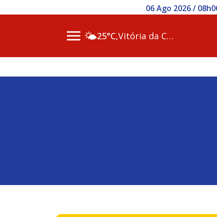
06 Ago 2026 / 08h0
🌤️
25°C,
Vitória da Conq…