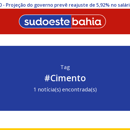
0 - Projeção do governo prevê reajuste de 5,92% no salár
Tag
#Cimento
1 notícia(s) encontrada(s)