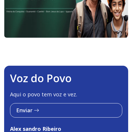
Voz do Povo
Aqui o povo tem voz e vez.
Enviar
Alex sandro Ribeiro