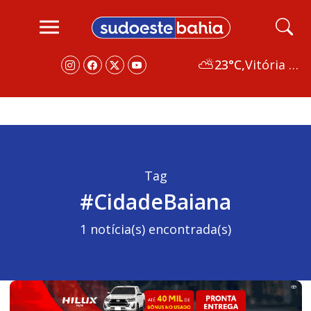
⛅
23°C,
Vitória da Conquista
Tag
#CidadeBaiana
1 notícia(s) encontrada(s)