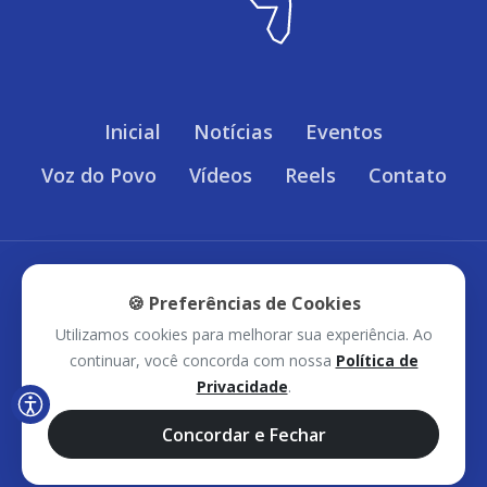
Inicial
Notícias
Eventos
Voz do Povo
Vídeos
Reels
Contato
Política de Privacidade
🍪 Preferências de Cookies
Utilizamos cookies para melhorar sua experiência. Ao
Sudoeste Bahia © 2026 - Todos os direitos
continuar, você concorda com nossa
Política de
Privacidade
.
reservados.
Concordar e Fechar