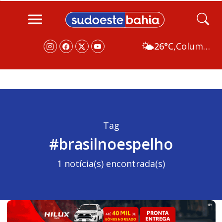
🌤️
26°C,
Columbus
Tag
#brasilnoespelho
1 notícia(s) encontrada(s)