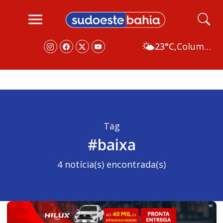
🌤️
23°C,
Columbus
Tag
#baixa
4 notícia(s) encontrada(s)