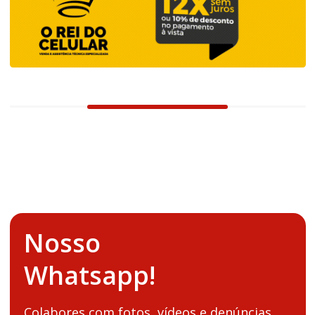
Nosso
Whatsapp!
Colabores com fotos, vídeos e denúncias.