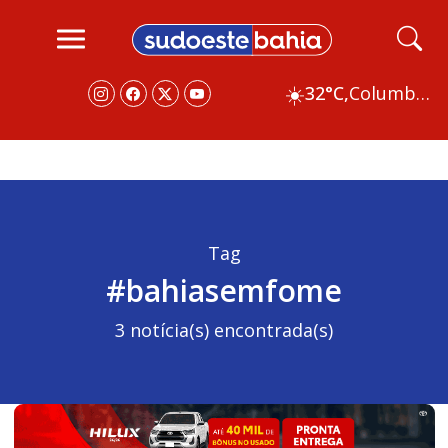
☀️
32°C,
Columbus
Tag
#bahiasemfome
3 notícia(s) encontrada(s)