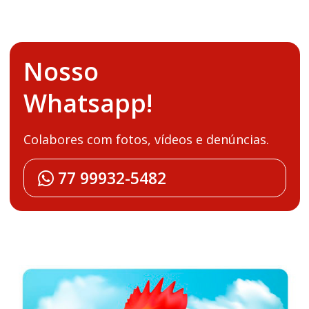
Nosso
Whatsapp!
Colabores com fotos, vídeos e denúncias.
77 99932-5482