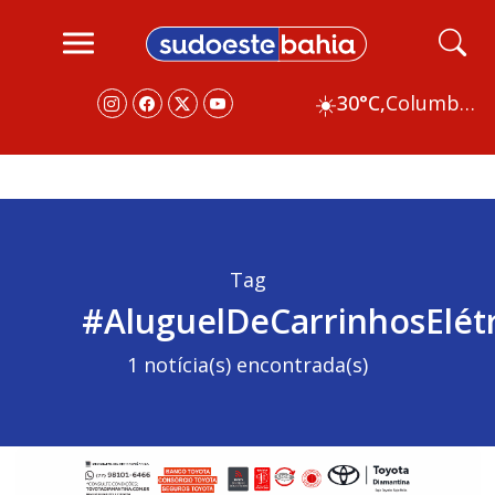
☀️
30°C,
Columbus
Tag
#AluguelDeCarrinhosElétr
1 notícia(s) encontrada(s)