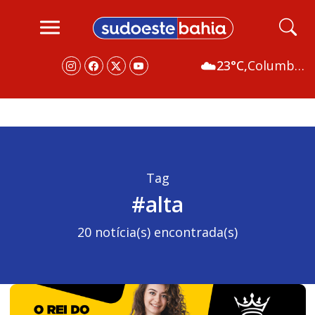
☁️
23°C,
Columbus
Tag
#alta
20 notícia(s) encontrada(s)