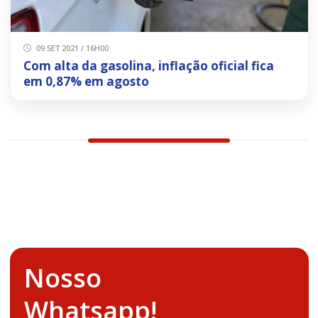
09 SET 2021 / 16H00
Com alta da gasolina, inflação oficial fica
em 0,87% em agosto
Nosso
Whatsapp!