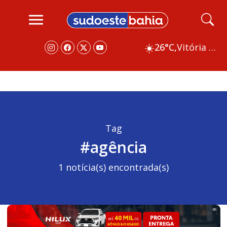
☀️
26°C,
Vitória da Conquista
Tag
#agência
1 notícia(s) encontrada(s)