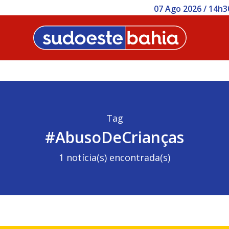
 / 14h30 - Bahia melhora no Ideb, mas segue abaixo da mé
Tag
#AbusoDeCrianças
1 notícia(s) encontrada(s)