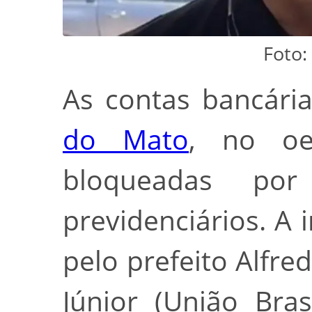
Foto:
As contas bancári
do Mato
, no o
bloqueadas po
previdenciários. A 
pelo prefeito Alfre
Júnior (União Bra