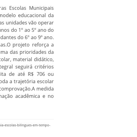
as Escolas Municipais
o modelo educacional da
as unidades vão operar
unos do 1º ao 5º ano do
dantes do 6º ao 9º ano.
as.O projeto reforça a
uma das prioridades da
lar, material didático,
gral seguirá critérios
pita de até R$ 706 ou
da a trajetória escolar
e comprovação.A medida
rmação acadêmica e no
ia-escolas-bilingues-em-tempo-