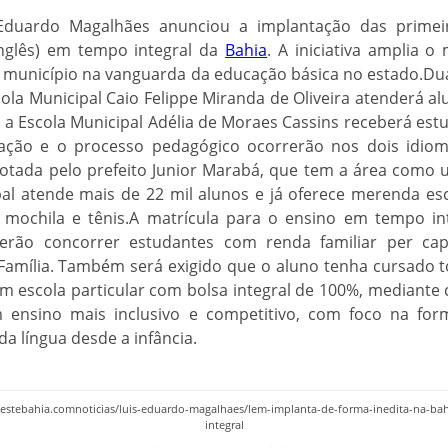
 Eduardo Magalhães anunciou a implantação das primeir
Inglês) em tempo integral da
Bahia
. A iniciativa amplia 
o município na vanguarda da educação básica no estado.Du
ola Municipal Caio Felippe Miranda de Oliveira atenderá al
 a Escola Municipal Adélia de Moraes Cassins receberá estu
ação e o processo pedagógico ocorrerão nos dois idiom
dotada pelo prefeito Junior Marabá, que tem a área como 
al atende mais de 22 mil alunos e já oferece merenda esco
mochila e tênis.A matrícula para o ensino em tempo inte
erão concorrer estudantes com renda familiar per ca
 Família. Também será exigido que o aluno tenha cursado to
em escola particular com bolsa integral de 100%, mediant
 ensino mais inclusivo e competitivo, com foco na fo
 língua desde a infância.
oestebahia.comnoticias/luis-eduardo-magalhaes/lem-implanta-de-forma-inedita-na-bah
integral