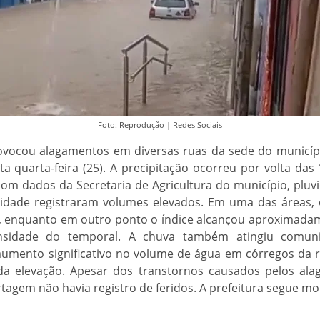
Foto: Reprodução | Redes Sociais
vocou alagamentos em diversas ruas da sede do municípi
sta quarta-feira (25). A precipitação ocorreu por volta d
om dados da Secretaria de Agricultura do município, pluv
cidade registraram volumes elevados. Em uma das áreas
s, enquanto em outro ponto o índice alcançou aproximadam
ensidade do temporal. A chuva também atingiu comuni
umento significativo no volume de água em córregos da 
da elevação. Apesar dos transtornos causados pelos ala
rtagem não havia registro de feridos. A prefeitura segue mo