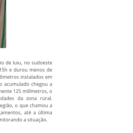
o de Iuiu, no sudoeste
as 15h e durou menos de
iômetros instalados em
, o acumulado chegou a
ente 125 milímetros, o
dades da zona rural.
região, o que chamou a
gamentos, até a última
nitorando a situação.