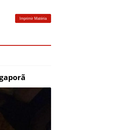
Imprimir Matéria
Igaporã